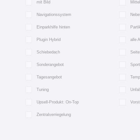
mit Bild
Mitte
Navigationssystem
Nebe
Einparkhilfe hinten
Partik
Plugin Hybrid
alle 
Schiebedach
Seite
Sonderangebot
Spor
Tagesangebot
Temp
Tuning
Unfa
Upsell-Produkt: On-Top
Vorst
Zentralverriegelung