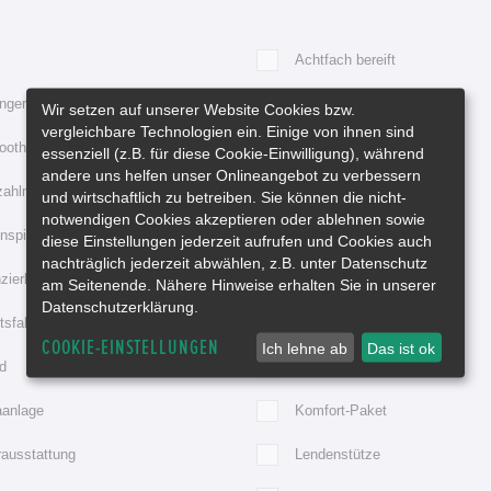
Achtfach bereift
ngerkupplung
Automatik
Wir setzen auf unserer Website Cookies bzw.
vergleichbare Technologien ein. Einige von ihnen sind
ooth
Bordcomputer
essenziell (z.B. für diese Cookie-Einwilligung), während
andere uns helfen unser Onlineangebot zu verbessern
zahlmesser
Durchladesystem
und wirtschaftlich zu betreiben. Sie können die nicht-
notwendigen Cookies akzeptieren oder ablehnen sowie
spiegel elektr. anklappbar
Elektr. Fensterheber
diese Einstellungen jederzeit aufrufen und Cookies auch
nachträglich jederzeit abwählen, z.B. unter Datenschutz
zierbar
Freisprecheinrichtung
am Seitenende. Nähere Hinweise erhalten Sie in unserer
Datenschutzerklärung.
tsfahrzeug
Gepr. Gebrauchtwagen
COOKIE-EINSTELLUNGEN
Ich lehne ab
Das ist ok
d
iPod Vorbereitung
aanlage
Komfort-Paket
rausstattung
Lendenstütze