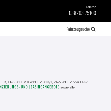
Telefon
038203 75100
Fahrzeugsuche
YPE R, CR-V e:HEV & e:PHEV, e:Ny1, ZR-V e:HEV oder HR-V
NZIERUNGS- UND LEASINGANGEBOTE
sowie alle