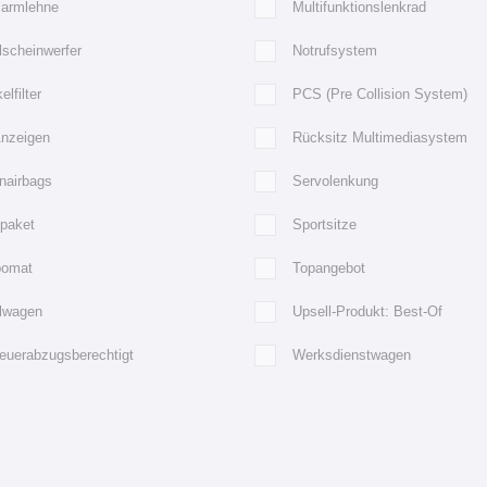
larmlehne
Multifunktionslenkrad
lscheinwerfer
Notrufsystem
elfilter
PCS (Pre Collision System)
Anzeigen
Rücksitz Multimediasystem
nairbags
Servolenkung
tpaket
Sportsitze
omat
Topangebot
llwagen
Upsell-Produkt: Best-Of
euerabzugsberechtigt
Werksdienstwagen