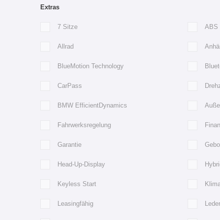
Extras
7 Sitze
ABS
Allrad
Anhä
BlueMotion Technology
Bluet
CarPass
Dreh
BMW EfficientDynamics
Außen
Fahrwerksregelung
Finan
Garantie
Gebo
Head-Up-Display
Hybri
Keyless Start
Klim
Leasingfähig
Lede