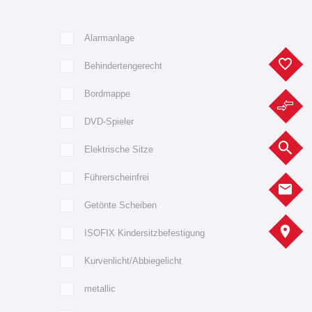
Alarmanlage
F
Behindertengerecht
Bordmappe
F
DVD-Spieler
F
Elektrische Sitze
Führerscheinfrei
K
Getönte Scheiben
A
ISOFIX Kindersitzbefestigung
Kurvenlicht/Abbiegelicht
metallic