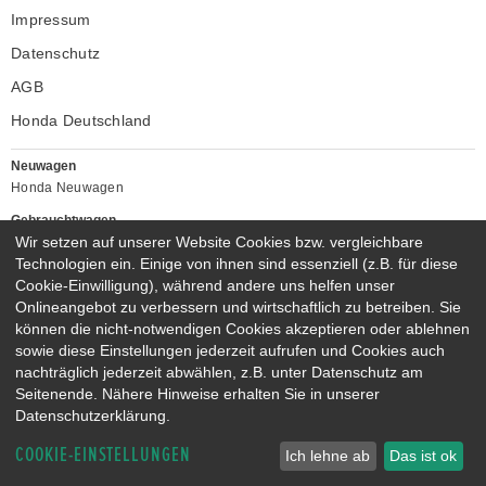
Impressum
Datenschutz
AGB
Honda Deutschland
Neuwagen
Honda Neuwagen
Gebrauchtwagen
Wir setzen auf unserer Website Cookies bzw. vergleichbare
Honda Gebrauchtwagen
Technologien ein. Einige von ihnen sind essenziell (z.B. für diese
Honda Vorführwagen
Cookie-Einwilligung), während andere uns helfen unser
Gesamtbestand
Onlineangebot zu verbessern und wirtschaftlich zu betreiben. Sie
NEUWAGENMODELLE
können die nicht-notwendigen Cookies akzeptieren oder ablehnen
HONDA NSX
HONDA JAZZ E:HEV
sowie diese Einstellungen jederzeit aufrufen und Cookies auch
nachträglich jederzeit abwählen, z.B. unter Datenschutz am
HONDA CIVIC E:HEV
HONDA PRELUDE E:HEV
Seitenende. Nähere Hinweise erhalten Sie in unserer
HONDA HR-V E:HEV
HONDA ZR-V E:HEV
Datenschutzerklärung.
HONDA CR-V E:HEV & E:PHEV
COOKIE-EINSTELLUNGEN
Ich lehne ab
Das ist ok