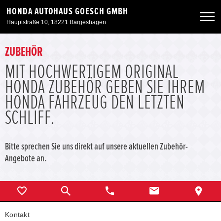
HONDA AUTOHAUS GOESCH GMBH
Hauptstraße 10, 18221 Bargeshagen
Neuwagen
ZUBEHÖR
MIT HOCHWERTIGEM ORIGINAL
Gebrauchtwagen
HONDA ZUBEHÖR GEBEN SIE IHREM
HONDA FAHRZEUG DEN LETZTEN
Angebote
SCHLIFF.
Service & Zubehör
Bitte sprechen Sie uns direkt auf unsere aktuellen Zubehör-
Angebote an.
Unser Autohaus
Kontakt