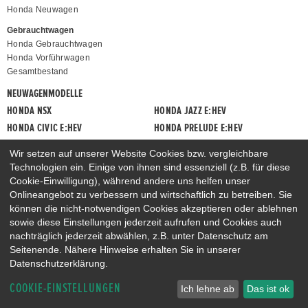
Honda Neuwagen
Gebrauchtwagen
Honda Gebrauchtwagen
Honda Vorführwagen
Gesamtbestand
NEUWAGENMODELLE
HONDA NSX
HONDA JAZZ E:HEV
HONDA CIVIC E:HEV
HONDA PRELUDE E:HEV
HONDA HR-V E:HEV
HONDA ZR-V E:HEV
Wir setzen auf unserer Website Cookies bzw. vergleichbare
HONDA CR-V E:HEV & E:PHEV
Technologien ein. Einige von ihnen sind essenziell (z.B. für diese
Cookie-Einwilligung), während andere uns helfen unser
Onlineangebot zu verbessern und wirtschaftlich zu betreiben. Sie
können die nicht-notwendigen Cookies akzeptieren oder ablehnen
sowie diese Einstellungen jederzeit aufrufen und Cookies auch
nachträglich jederzeit abwählen, z.B. unter Datenschutz am
Seitenende. Nähere Hinweise erhalten Sie in unserer
Datenschutzerklärung.
COOKIE-EINSTELLUNGEN
Ich lehne ab
Das ist ok