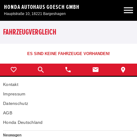
HONDA AUTOHAUS GOESCH GMBH
Hauptstraße 10, 18221 Bargeshagen
Neuwagen
FAHRZEUGVERGLEICH
Gebrauchtwagen
ES SIND KEINE FAHRZEUGE VORHANDEN!
Angebote
Kontakt
Service & Zubehör
Impressum
Unser Autohaus
Datenschutz
AGB
Honda Deutschland
Neuwagen