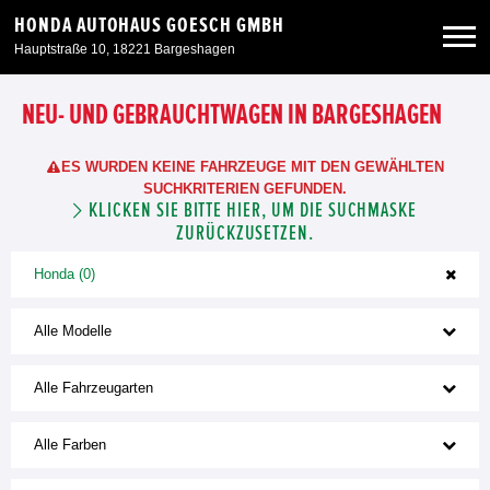
HONDA AUTOHAUS GOESCH GMBH
Hauptstraße 10, 18221 Bargeshagen
Neuwagen
NEU- UND GEBRAUCHTWAGEN IN BARGESHAGEN
ES WURDEN KEINE FAHRZEUGE MIT DEN GEWÄHLTEN
Gebrauchtwagen
SUCHKRITERIEN GEFUNDEN.
KLICKEN SIE BITTE HIER, UM DIE SUCHMASKE
ZURÜCKZUSETZEN.
Angebote
Honda (0)
Service & Zubehör
Alle Modelle
Unser Autohaus
Alle Fahrzeugarten
Alle Farben